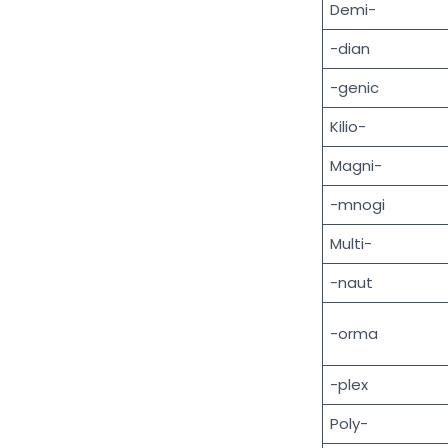
Demi-
-dian
-genic
Kilio-
Magni-
-mnogi
Multi-
-naut
-orma
-plex
Poly-