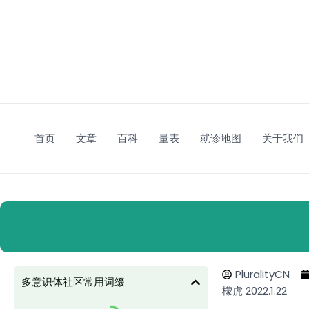
跳
至
内
容
首页
文章
百科
量表
就诊地图
关于我们
PluralityCN
多意识体社区常用词缀
檬虎 2022.1.22