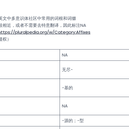
英文中多意识体社区中常用的词根和词缀
较相近，或者不需要去特意翻译，因此标注NA
https://pluralpedia.org/w/Category:Affixes
侵权）
NA
无尽-
-基的
NA
-源的；-型