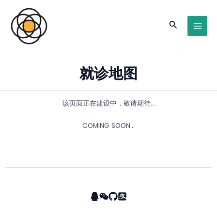
跳
MAI
至
搜
MEN
内
容
索
就诊地图
该页面正在建设中，敬请期待…
COMING SOON…