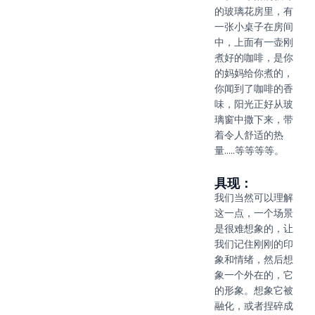
的玻璃花房里，有
一张小桌子在房间
中，上面有一壶刚
煮好的咖啡，是你
的妈妈给你煮的，
你闻到了咖啡的香
味，阳光正好从玻
璃窗中撒下来，带
着令人舒适的热
量…..等等等等。
具现：
我们当然可以理解
这一点，一个场景
是很难想象的，让
我们记住刚刚的印
象和情绪，然后想
象一个外在的，它
的形象。想象它被
融化，或者捏碎成