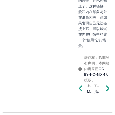
的时候，你已经知
道了。这种链接一
般和内在印象与外
在形象相关，你如
果发现自己无法链
接上它，可以试试
在内在印象中构建
一个“使用”它的场
景。
著作权：除非另
有声明，本网站
内容采用
CC
BY-NC-ND 4.0
授权。
Prev
N
上一篇
下一篇
Median插件
清醒梦与你的Tulpa