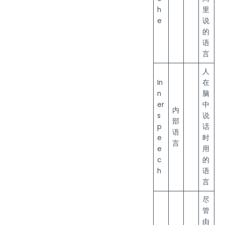
h
里
e
说
的
语
言
人
In
在
n
脑
er
中
内
s
说
部
p
话
语
e
时
言
e
用
c
的
h
语
言
尽
管
由