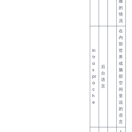
难
的
情
况
在
内
部
In
世
tr
界
a
或
后
s
脑
台
pr
部
语
a
空
言
c
间
h
里
e
说
的
语
言