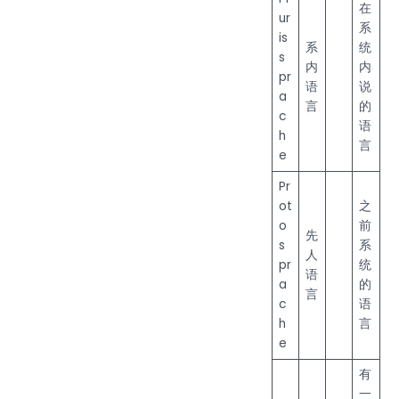
在
ur
系
is
系
统
s
内
内
pr
语
说
a
言
的
c
语
h
言
e
Pr
ot
之
o
前
先
s
系
人
pr
统
语
a
的
言
c
语
h
言
e
有
一