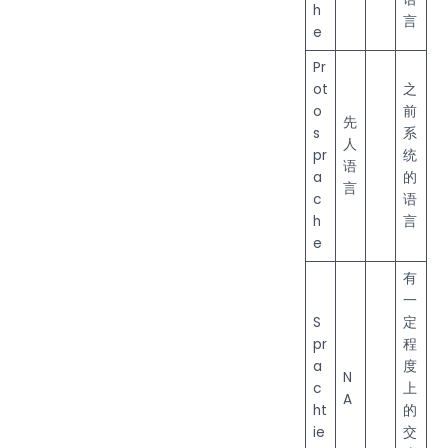
h
言
e
Pr
ot
之
o
前
先
s
系
人
pr
统
语
a
的
言
c
语
h
言
e
有
一
S
定
pr
程
a
度
N
c
上
A
ht
的
ie
交