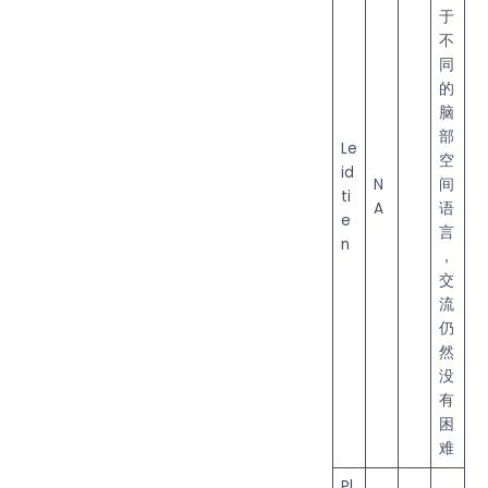
于
不
同
的
脑
部
Le
空
id
N
间
ti
A
语
e
言
n
，
交
流
仍
然
没
有
困
难
Pl