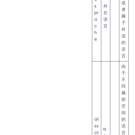
或
s
外
者
pr
在
脑
a
语
子
c
言
外
h
说
e
的
语
言
由
于
不
同
脑
部
空
间
Gl
的
ss
语
N
ot
言