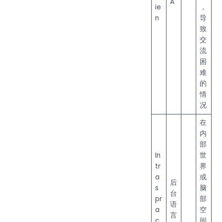
A
ie
，
n
导
致
交
流
困
难
的
情
况
在
内
部
In
世
tr
界
a
或
后
s
脑
台
pr
部
语
a
空
言
c
间