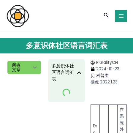
跳
MAI
至
搜
MEN
内
容
索
多意识体社区语言词汇表
PluralityCN
所有
多意识体社
2024-10-23
文章
区语言词汇
科普类
表
檬虎 2022.1.23
在
系
统
Ex
外
o