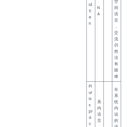
空
id
N
间
ti
A
语
e
言
n
，
交
流
仍
然
没
有
困
难
Pl
在
ur
系
is
系
统
s
内
内
pr
语
说
a
言
的
c
语