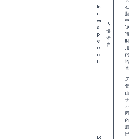
人
In
在
n
脑
er
中
内
s
说
部
p
话
语
e
时
言
e
用
c
的
h
语
言
尽
管
由
于
不
同
的
脑
部
Le