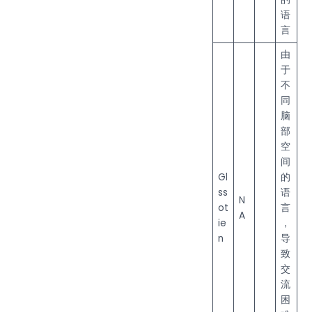
语
言
由
于
不
同
脑
部
空
间
Gl
的
ss
语
N
ot
言
A
ie
，
n
导
致
交
流
困